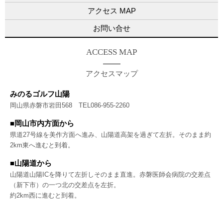
アクセス MAP
お問い合せ
ACCESS MAP
アクセスマップ
みのるゴルフ山陽
岡山県赤磐市岩田568 TEL086-955-2260
■岡山市内方面から
県道27号線を美作方面へ進み、山陽道高架を過ぎて左折。そのまま約
2km東へ進むと到着。
■山陽道から
山陽道山陽ICを降りて左折しそのまま直進。赤磐医師会病院の交差点
（新下市）の一つ北の交差点を左折。
約2km西に進むと到着。